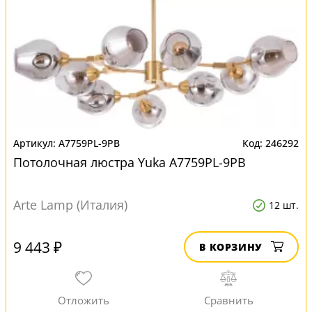
A7759PL-9PB
246292
Потолочная люстра Yuka A7759PL-9PB
Arte Lamp (Италия)
12 шт.
9 443 ₽
В КОРЗИНУ