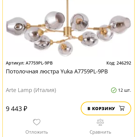
A7759PL-9PB
246292
Потолочная люстра Yuka A7759PL-9PB
Arte Lamp (Италия)
12 шт.
9 443 ₽
В КОРЗИНУ