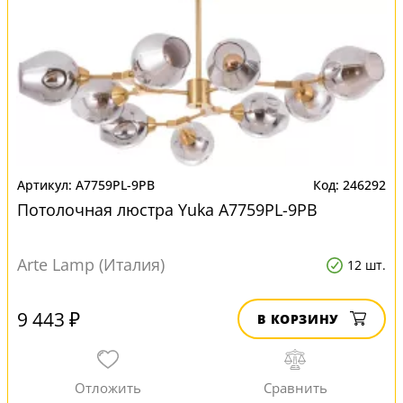
A7759PL-9PB
246292
Потолочная люстра Yuka A7759PL-9PB
Arte Lamp (Италия)
12 шт.
9 443 ₽
В КОРЗИНУ