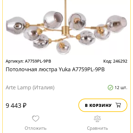
A7759PL-9PB
246292
Потолочная люстра Yuka A7759PL-9PB
Arte Lamp (Италия)
12 шт.
9 443 ₽
В КОРЗИНУ