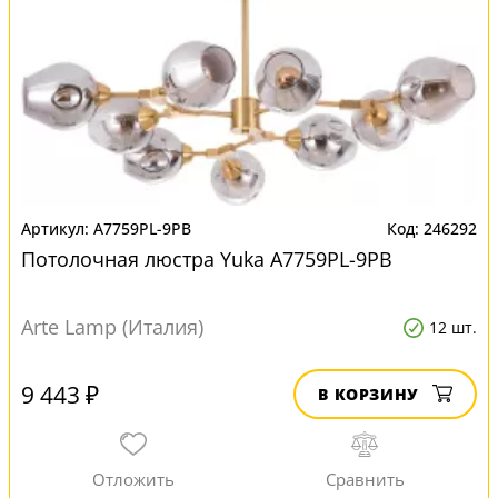
A7759PL-9PB
246292
Потолочная люстра Yuka A7759PL-9PB
Arte Lamp (Италия)
12 шт.
9 443 ₽
В КОРЗИНУ