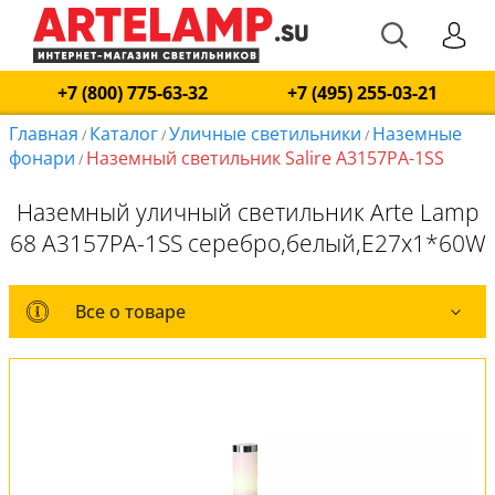
+7 (800) 775-63-32
+7 (495) 255-03-21
Главная
Каталог
Уличные светильники
Наземные
/
/
/
фонари
Наземный светильник Salire A3157PA-1SS
/
Наземный уличный светильник Arte Lamp
68 A3157PA-1SS серебро,белый,E27x1*60W
Все о товаре
Все о товаре
Комплект лампочек
Вся коллекция