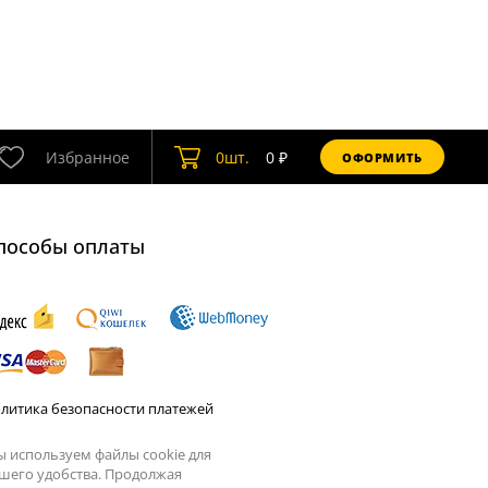
Избранное
0
шт.
0
₽
ОФОРМИТЬ
пособы оплаты
литика безопасности платежей
 используем файлы cookie для
шего удобства. Продолжая