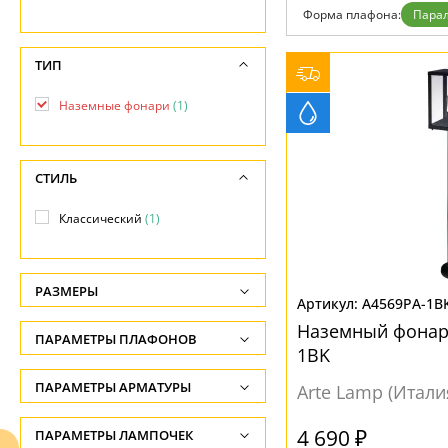
Форма плафона:
Пара
Доставка и оплата
Гарантия
Возврат
ТИП
Отзывы
Установка
Наземные фонари
(1)
Дизайнерам
Бренды
Контакты
СТИЛЬ
Классический
(1)
РАЗМЕРЫ
A4569PA-1B
Высота, см
Наземный фонарь
ПАРАМЕТРЫ ПЛАФОНОВ
-
1BK
ПОВЕРХНОСТЬ
ПАРАМЕТРЫ АРМАТУРЫ
Ширина, см
Arte Lamp (Итали
-
Прозрачный
(1)
ЦВЕТ АРМАТУРЫ
4 690 ₽
ПАРАМЕТРЫ ЛАМПОЧЕК