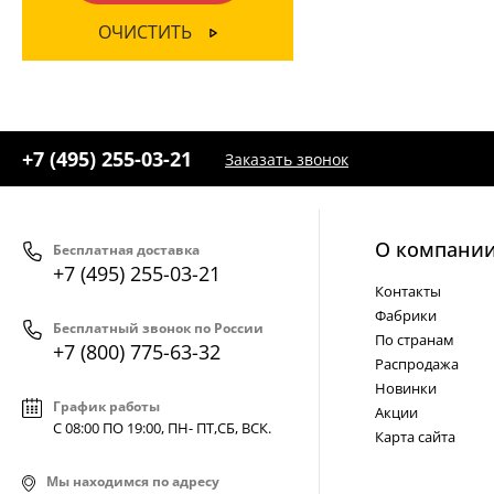
Овал
(1)
ОЧИСТИТЬ
Параллелепипед
(1)
Пирамида
(2)
Полушар
(2)
+7 (495) 255-03-21
Заказать звонок
Призма
(4)
Прямоугольник
(8)
Цилиндр
(21)
О компани
Бесплатная доставка
+7 (495) 255-03-21
Шар
(10)
Контакты
Фабрики
Бесплатный звонок по России
По странам
+7 (800) 775-63-32
Распродажа
Новинки
График работы
Акции
С 08:00 ПО 19:00, ПН- ПТ,
СБ, ВСК
.
Карта сайта
Мы находимся по адресу