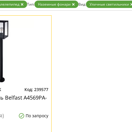
Бронза
ллелепипед
Тип:
Наземные фонари
Вид:
Уличные светильники
Золото
Прозрачные
Хром
Черные
K
239577
 Belfast A4569PA-
я)
По запросу