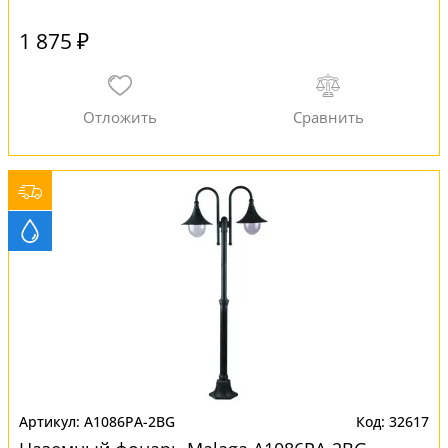
1 875 ₽
A1086PA-2BG
32617