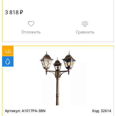
3 818 ₽
A1017PA-3BN
32614