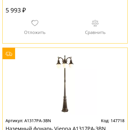
5 993 ₽
A1317PA-3BN
147718
Наземный фонарь Vienna A1317PA-3BN