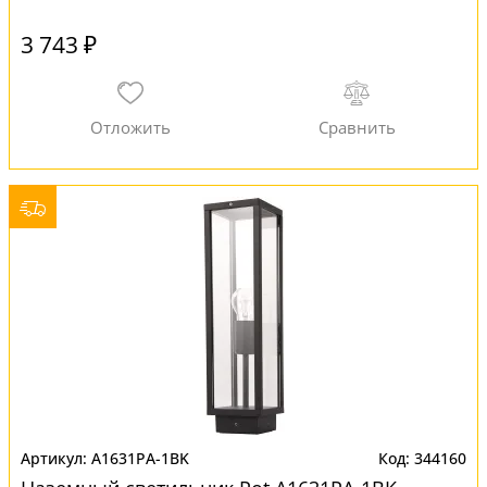
3 743 ₽
A1631PA-1BK
344160