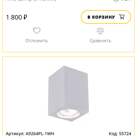
1 800 ₽
В КОРЗИНУ
A9264PL-1WH
55724