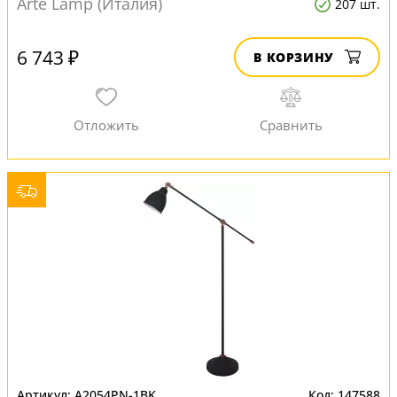
Arte Lamp (Италия)
207 шт.
6 743 ₽
В КОРЗИНУ
A2054PN-1BK
147588