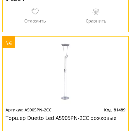
A5905PN-2CC
81489
Торшер Duetto Led A5905PN-2CC рожковые