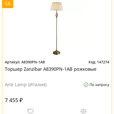
A8390PN-1AB
147274
Торшер Zanzibar A8390PN-1AB рожковые
Arte Lamp (Италия)
По запросу
7 455 ₽