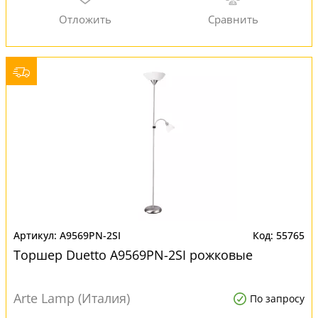
A9569PN-2SI
55765
Торшер Duetto A9569PN-2SI рожковые
Arte Lamp (Италия)
По запросу