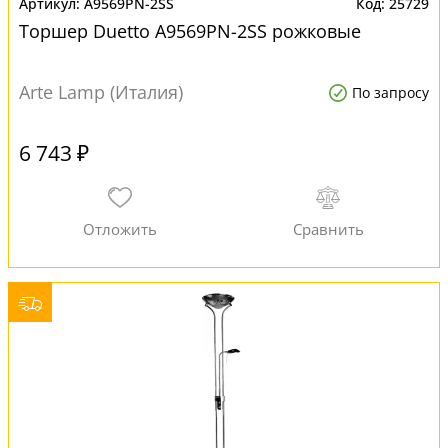
A9569PN-2SS
25729
Торшер Duetto A9569PN-2SS рожковые
Arte Lamp (Италия)
По запросу
6 743 ₽