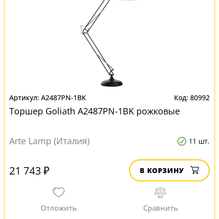
A2487PN-1BK
80992
Торшер Goliath A2487PN-1BK рожковые
Arte Lamp (Италия)
11 шт.
21 743 ₽
В КОРЗИНУ