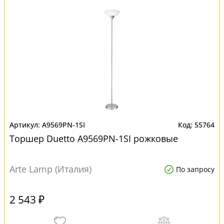
A9569PN-1SI
55764
Торшер Duetto A9569PN-1SI рожковые
Arte Lamp (Италия)
По запросу
2 543 ₽