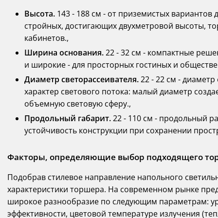
Высота.
143 - 188 см - от приземистых вариантов
стройных, достигающих двухметровой высоты, то
кабинетов.,
Ширина основания.
22 - 32 см - компактные реш
и широкие - для просторных гостиных и обществе
Диаметр светорассеивателя.
22 - 22 см - диамет
характер светового потока: малый диаметр созд
объемную световую сферу.,
Продольный габарит.
22 - 110 см - продольный р
устойчивость конструкции при сохранении прост
Факторы, определяющие выбор подходящего то
Подобрав стилевое направление напольного светильн
характеристики торшера. На современном рынке пре
широкое разнообразие по следующим параметрам: ур
эффективности, цветовой температуре излучения (те