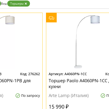
Бронза
Вид:
Торшеры
Золото
Прозрачные
Хром
Черные
B
276262
A4060PN-1CC
060PN-1PB для
Торшер Paolo A4060PN-1CC 
кухни
я)
Arte Lamp (Италия)
По запросу
П
15 990 ₽