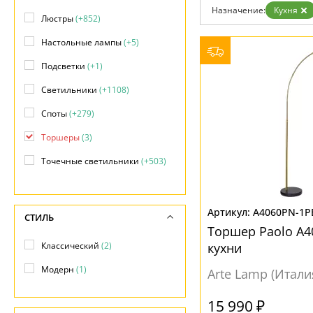
Назначение:
Кухня
Доставка и оплата
Люстры
(+852)
Гарантия
Возврат
Настольные лампы
(+5)
Отзывы
Установка
Подсветки
(+1)
Дизайнерам
Светильники
(+1108)
Бренды
Контакты
Споты
(+279)
Торшеры
(3)
Точечные светильники
(+503)
Трековые системы
(+193)
A4060PN-1P
СТИЛЬ
Торшер Paolo A4
Классический
(2)
кухни
Модерн
(1)
Arte Lamp (Итали
15 990 ₽