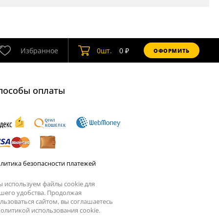
Избранное
0
шт.
0
₽
ОФОРМИТЬ
пособы оплаты
литика безопасности платежей
 используем файлы cookie для
шего удобства. Продолжая
льзоваться сайтом, вы соглашаетесь
олитикой использования cookie.