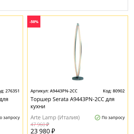
-50%
276351
A9443PN-2CC
80902
для
Торшер Serata A9443PN-2CC для
кухни
Arte Lamp (Италия)
о запросу
По запросу
47 960 ₽
23 980 ₽