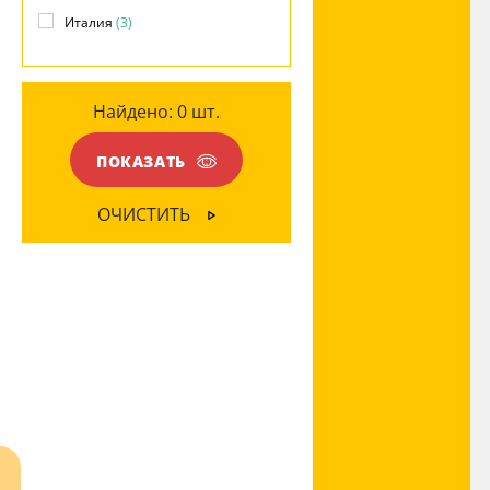
Пластик
(1)
Италия
(3)
Ткань
(2)
Найдено:
0
шт.
ЦВЕТ ПЛАФОНОВ
Бежевый
(1)
ПОКАЗАТЬ
Белый
(1)
ОЧИСТИТЬ
Серый
(1)