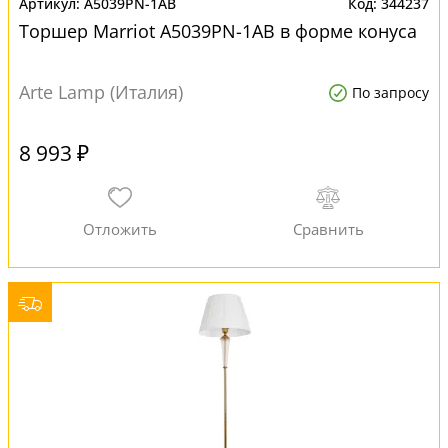
A5039PN-1AB
344237
Торшер Marriot A5039PN-1AB в форме конуса
Arte Lamp (Италия)
По запросу
8 993 ₽