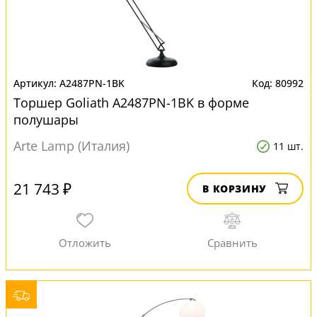
A2487PN-1BK
80992
Торшер Goliath A2487PN-1BK в форме
полушары
Arte Lamp (Италия)
11 шт.
21 743 ₽
В КОРЗИНУ