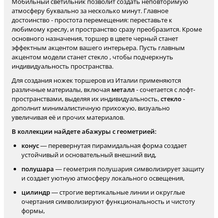
Мобильный светильник позволит создать неповторимую
атмосферу буквально за несколько минут. Главное
достоинство - простота перемещения: переставьте к
любимому креслу, и пространство сразу преобразится. Кроме
основного назначения, торшер в цвете черный станет
эффектным акцентом вашего интерьера. Пусть главным
акцентом модели станет стекло , чтобы подчеркнуть
индивидуальность пространства.
Для создания ножек торшеров из Италии применяются
различные материалы, включая
металл
- сочетается с лофт-
пространствами, выделяя их индивидуальность,
стекло
-
дополнит минималистичную прихожую, визуально
увеличивая её и прочих материалов.
В коллекции найдете абажуры с геометрией:
конус
— перевернутая пирамидальная форма создает
устойчивый и основательный внешний вид,
полушара
— геометрия полушария символизирует защиту
и создает уютную атмосферу локального освещения,
цилиндр
— строгие вертикальные линии и округлые
очертания символизируют функциональность и чистоту
формы,