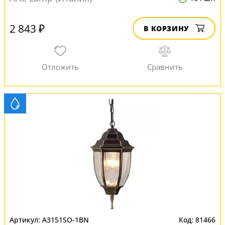
2 843 ₽
В КОРЗИНУ
A3151SO-1BN
81466