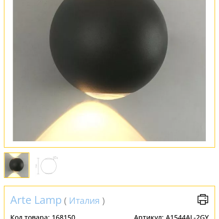
Оплата и доставка
Обмен и возврат
Установка
FAQ
Отзывы
Arte Lamp
(
Италия
)
Код товара:
168150
Артикул:
A1544AL-2GY