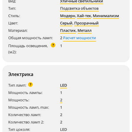
Вид:
Уличные светильники
Тип:
Подсветка объектов
Стиль:
Модерн
,
Хай-тек
,
Минимализм
Цвет:
Серый
,
Прозрачный
Материал:
Пластик
,
Металл
Общая мощность ламп:
2
Расчет мощности
?
Площадь освещения,
1
(м2):
Электрика
?
Тип ламп:
LED
Мощность лампы:
1
Мощность:
2
Мощность ламп, max:
1
Количество ламп:
2
Количество ламп 2:
2
Тип цоколя:
LED