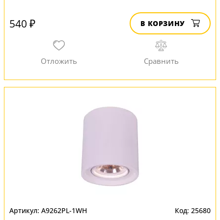
540 ₽
В КОРЗИНУ
A9262PL-1WH
25680