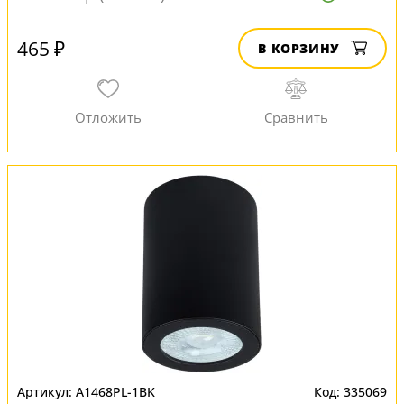
465 ₽
В КОРЗИНУ
A1468PL-1BK
335069