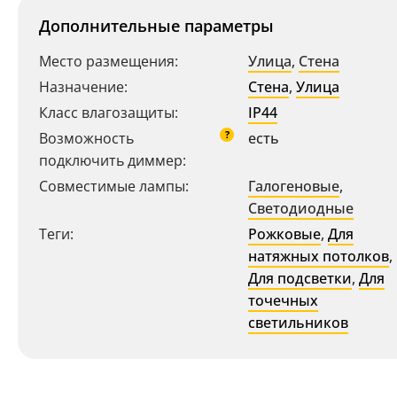
Дополнительные параметры
Место размещения:
Улица
,
Стена
Назначение:
Стена
,
Улица
Класс влагозащиты:
IP44
?
Возможность
есть
подключить диммер:
Совместимые лампы:
Галогеновые
,
Светодиодные
Ваш регион:
Москва
Теги:
Рожковые
,
Для
натяжных потолков
,
+7 (800) 775-63-32
- бесплатно по России
Для подсветки
,
Для
+7 (495) 255-03-21
- бесплатная доставка
точечных
светильников