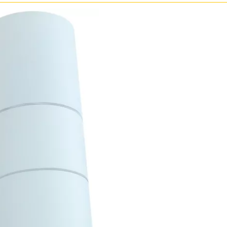
Бронза
Золото
Прозрачные
Хром
Черные