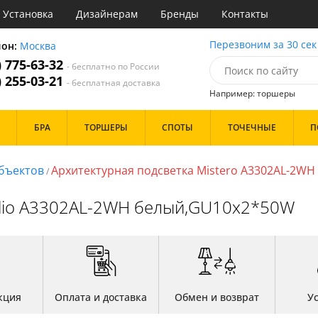
Установка
Дизайнерам
Бренды
Контакты
ы
Перезвоним за 30 сек
ион:
Москва
) 775-63-32
- бесплатно по России
атегории
) 255-03-21
- бесплатная доставка
Например: торшеры
Стиль
Назначение
Дизайн/Форма
БРА
ТОРШЕРЫ
СПОТЫ
ТОЧЕЧНЫЕ
П
деко
Гостиная
Тарелки
ковый
Детская
Шары
три
Зал
бъектов
Архитектурная подсветка Mistero A3302AL-2WH
/
толков
ссический
Кабинет
Особенности
т
Кафе
glio A3302AL-2WH белый,GU10x2*50W
имализм
Коридор и прихожая
ерн
Кухня
ванс
Офис
Бренд
ро
Прихожая
ндинавский
Спальня
ременный
но
Цвет
ристика
кция
Оплата и доставка
Обмен и возврат
У
тек
Белые