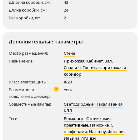
Ширина коробки, см:
43
Длина коробки, см:
24
Вес коробки, кг:
2
Дополнительные параметры
Место размещения:
Стена
Назначение:
Прихожая
,
Кабинет
,
Зал
,
Спальня
,
Гостиная
,
прихожая и
коридор
Класс влагозащиты:
IP20
?
Возможность
есть
подключить диммер:
Совместимые лампы:
Светодиодные
,
Накаливания
,
КЛЛ
Теги:
Рожковые
,
С птичками
,
Креативные
,
На ножке
,
С
плафонами
,
На стену
,
Фонари
,
Ильича
,
птички