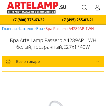
+7 (800) 775-63-32
+7 (495) 255-03-21
Главная
Каталог
Бра
Бра Passero A4289AP-1WH
/
/
/
Бра Arte Lamp Passero A4289AP-1WH
белый,прозрачный,E27x1*40W
Все о товаре
Все о товаре
Комплект лампочек
Вся коллекция