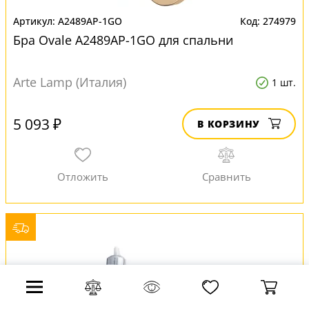
A2489AP-1GO
274979
Бра Ovale A2489AP-1GO для спальни
Arte Lamp (Италия)
1 шт.
5 093 ₽
В КОРЗИНУ