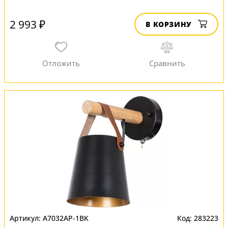
2 993 ₽
В КОРЗИНУ
A7032AP-1BK
283223