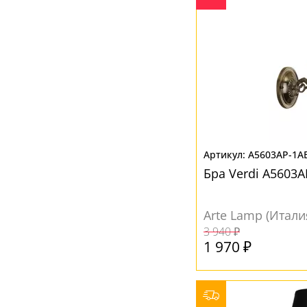
A5603AP-1A
Бра Verdi A5603
Arte Lamp (Итали
3 940 ₽
1 970 ₽