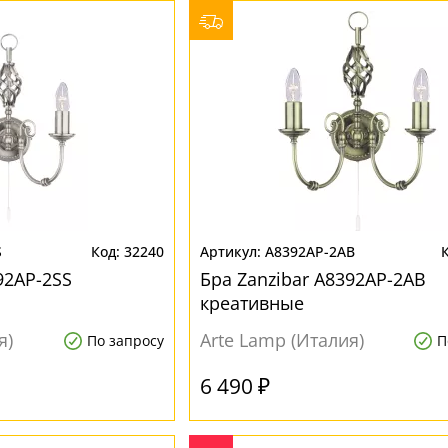
S
32240
A8392AP-2AB
92AP-2SS
Бра Zanzibar A8392AP-2AB
креативные
я)
Arte Lamp (Италия)
По запросу
П
6 490 ₽