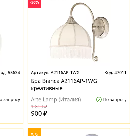
-50%
55634
A2116AP-1WG
47011
Бра Bianca A2116AP-1WG
креативные
Arte Lamp (Италия)
о запросу
По запросу
1 800 ₽
900 ₽