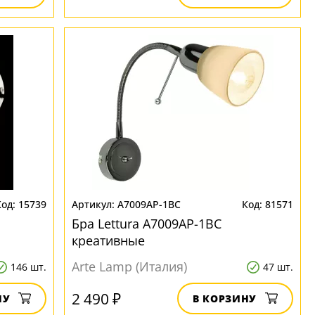
15739
A7009AP-1BC
81571
Бра Lettura A7009AP-1BC
креативные
Arte Lamp (Италия)
146 шт.
47 шт.
2 490 ₽
НУ
В КОРЗИНУ