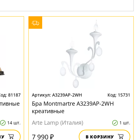
81187
A3239AP-2WH
15731
ативные
Бра Montmartre A3239AP-2WH
креативные
Arte Lamp (Италия)
14 шт.
1 шт.
7 990 ₽
НУ
В КОРЗИНУ