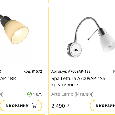
R
81572
A7009AP-1SS
9AP-1BR
Бра Lettura A7009AP-1SS
креативные
я)
Arte Lamp (Италия)
1 шт.
2 490 ₽
В КОРЗИНУ
В КОРЗИ