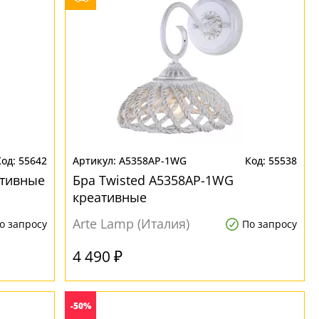
55642
A5358AP-1WG
55538
ативные
Бра Twisted A5358AP-1WG
креативные
Arte Lamp (Италия)
о запросу
По запросу
4 490 ₽
-50%