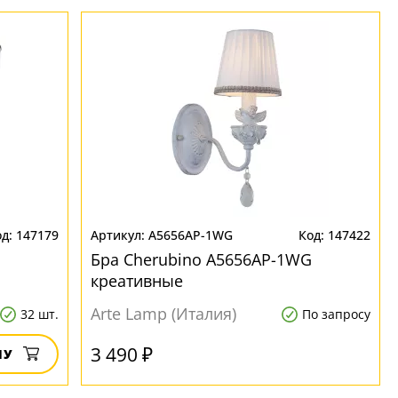
147179
A5656AP-1WG
147422
Бра Cherubino A5656AP-1WG
креативные
Arte Lamp (Италия)
32 шт.
По запросу
3 490 ₽
НУ