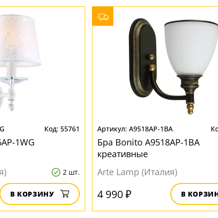
WG
55761
A9518AP-1BA
66AP-1WG
Бра Bonito A9518AP-1BA
креативные
я)
Arte Lamp (Италия)
2 шт.
4 990 ₽
В КОРЗИНУ
В КОРЗИ