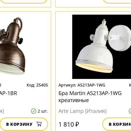
R
25405
A5213AP-1WG
3AP-1BR
Бра Martin A5213AP-1WG
креативные
я)
Arte Lamp (Италия)
2 шт.
1 810 ₽
В КОРЗИНУ
В КОРЗИ