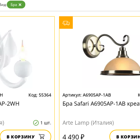
Бронза
Вид:
Бра
Золото
Прозрачные
Хром
Черные
WH
55364
A6905AP-1AB
9AP-2WH
Бра Safari A6905AP-1AB кре
я)
Arte Lamp (Италия)
1 шт.
4 490 ₽
В КОРЗИНУ
В КОРЗИ