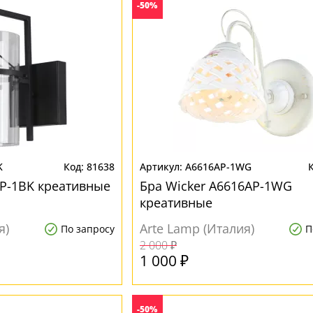
-50%
K
81638
A6616AP-1WG
AP-1BK креативные
Бра Wicker A6616AP-1WG
креативные
я)
Arte Lamp (Италия)
По запросу
П
2 000 ₽
1 000 ₽
-50%