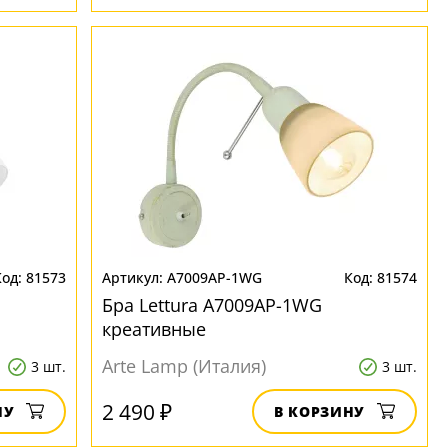
81573
A7009AP-1WG
81574
Бра Lettura A7009AP-1WG
креативные
Arte Lamp (Италия)
3 шт.
3 шт.
2 490 ₽
НУ
В КОРЗИНУ