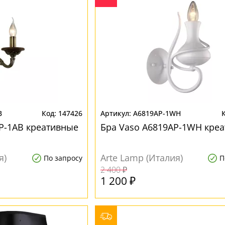
B
147426
A6819AP-1WH
AP-1AB креативные
Бра Vaso A6819AP-1WH кре
я)
Arte Lamp (Италия)
По запросу
П
2 400 ₽
1 200 ₽