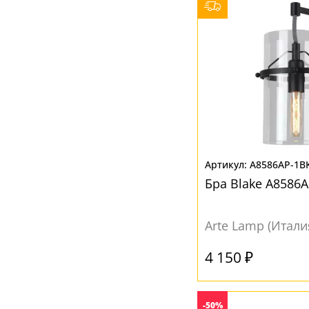
Разноцветный
(3)
Серебро
(3)
Серый
(9)
Синий
(1)
Черный
(8)
A8586AP-1B
Бра Blake A8586
Arte Lamp (Итали
4 150 ₽
-50%