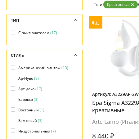
Теги:
Креативные
Доставка и оплата
Гарантия
Возврат
ТИП
Отзывы
Установка
С выключателем
(17)
Дизайнерам
Бренды
Контакты
СТИЛЬ
Американский винтаж
(13)
Ар-Нуво
(9)
Арт-деко
(17)
A3229AP-2
Барокко
(3)
Бра Sigma A322
креативные
Восточный
(1)
Замковый
(3)
Arte Lamp (Итали
Индустриальный
(7)
8 440 ₽