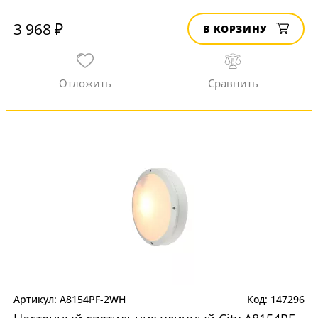
3 968 ₽
В КОРЗИНУ
A8154PF-2WH
147296