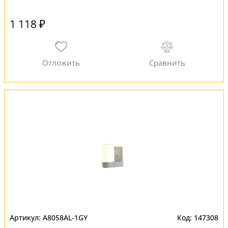
1 118 ₽
A8058AL-1GY
147308