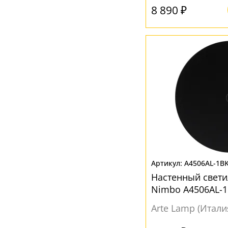
8 890 ₽
Черный
(16)
Янтарный
(4)
A4506AL-1B
Настенный свет
Nimbo A4506AL-
Arte Lamp (Итали