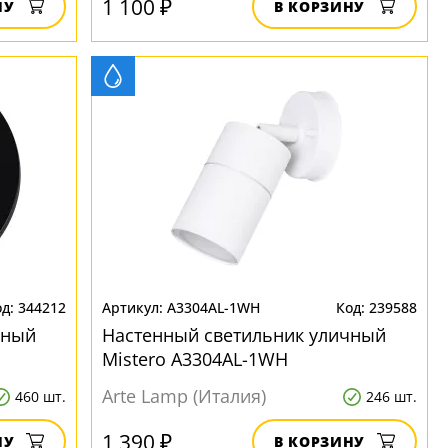
1 100 ₽
НУ
В КОРЗИНУ
344212
A3304AL-1WH
239588
чный
Настенный светильник уличный
Mistero A3304AL-1WH
Arte Lamp (Италия)
460 шт.
246 шт.
1 390 ₽
НУ
В КОРЗИНУ