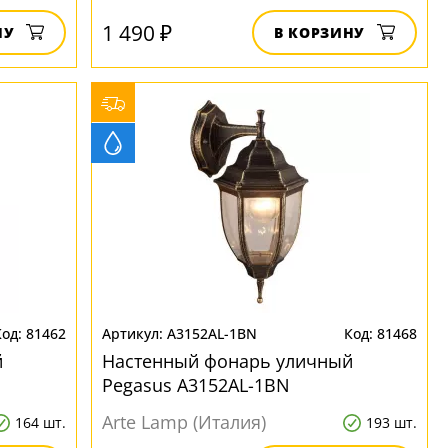
1 490 ₽
НУ
В КОРЗИНУ
81462
A3152AL-1BN
81468
й
Настенный фонарь уличный
Pegasus A3152AL-1BN
Arte Lamp (Италия)
164 шт.
193 шт.