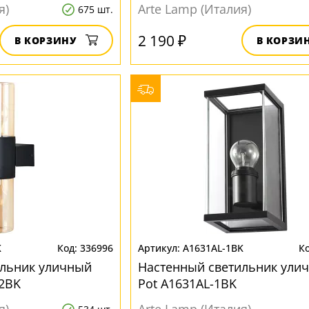
я)
Arte Lamp (Италия)
675 шт.
2 190 ₽
В КОРЗИНУ
В КОРЗИ
K
336996
A1631AL-1BK
ильник уличный
Настенный светильник ули
-2BK
Pot A1631AL-1BK