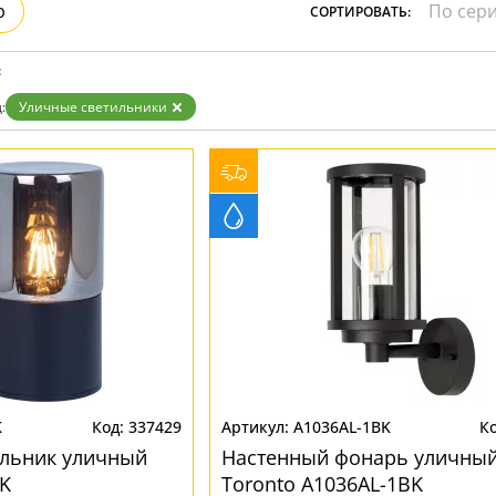
р
СОРТИРОВАТЬ:
Бронза
Золото
Прозрачные
:
Хром
Черные
:
Уличные светильники
K
337429
A1036AL-1BK
ильник уличный
Настенный фонарь уличны
K
Toronto A1036AL-1BK