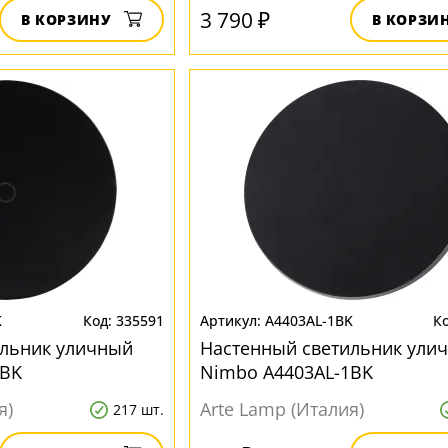
3 790 ₽
В КОРЗИНУ
В КОРЗИ
K
335591
A4403AL-1BK
ильник уличный
Настенный светильник ули
1BK
Nimbo A4403AL-1BK
я)
Arte Lamp (Италия)
217 шт.