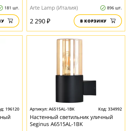
Arte Lamp (Италия)
181 шт.
896 шт.
2 290 ₽
НУ
В КОРЗИНУ
196120
A6515AL-1BK
334992
чный
Настенный светильник уличный
Seginus A6515AL-1BK