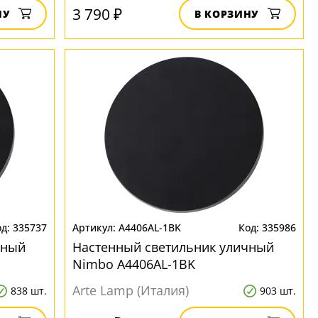
3 790 ₽
НУ
В КОРЗИНУ
335737
A4406AL-1BK
335986
чный
Настенный светильник уличный
Nimbo A4406AL-1BK
Arte Lamp (Италия)
838 шт.
903 шт.