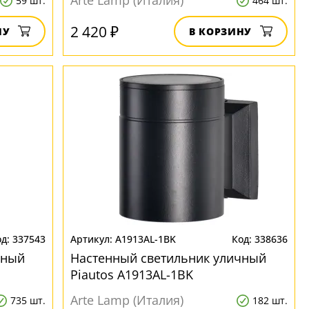
Arte Lamp (Италия)
59 шт.
464 шт.
2 420 ₽
НУ
В КОРЗИНУ
337543
A1913AL-1BK
338636
чный
Настенный светильник уличный
Piautos A1913AL-1BK
Arte Lamp (Италия)
735 шт.
182 шт.