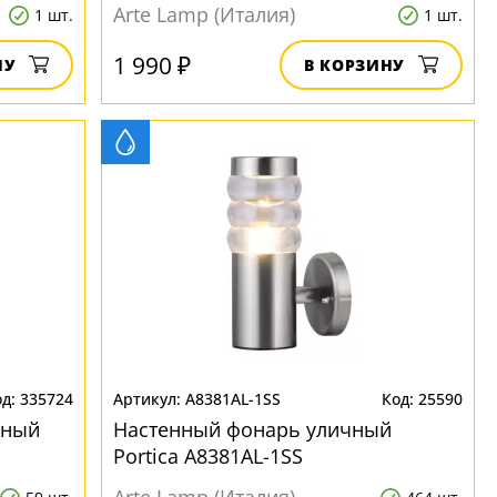
Arte Lamp (Италия)
1 шт.
1 шт.
1 990 ₽
НУ
В КОРЗИНУ
335724
A8381AL-1SS
25590
чный
Настенный фонарь уличный
Portica A8381AL-1SS