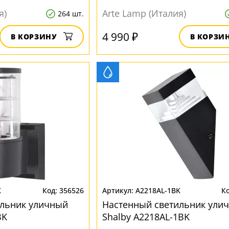
я)
Arte Lamp (Италия)
264 шт.
4 990 ₽
В КОРЗИНУ
В КОРЗИ
K
356526
A2218AL-1BK
ильник уличный
Настенный светильник ули
BK
Shalby A2218AL-1BK