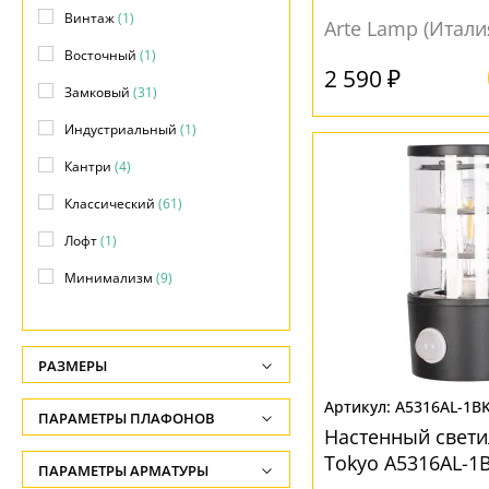
Винтаж
(1)
Arte Lamp (Итали
Прожекторы
(+7)
Восточный
(1)
Фасадные
(141)
2 590 ₽
Замковый
(31)
Фонари
(+22)
Индустриальный
(1)
Кантри
(4)
Классический
(61)
Лофт
(1)
Минимализм
(9)
Модерн
(31)
Морской
(4)
РАЗМЕРЫ
Неоклассика
(1)
Высота, см
A5316AL-1B
ПАРАМЕТРЫ ПЛАФОНОВ
Прованс
(11)
-
Настенный свет
Tokyo A5316AL-1
Ретро
(10)
ФОРМА ПЛАФОНА
ПАРАМЕТРЫ АРМАТУРЫ
Глубина, см