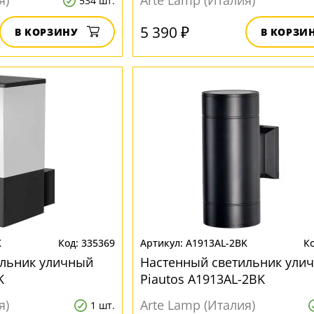
я)
Arte Lamp (Италия)
534 шт.
5 390 ₽
В КОРЗИНУ
В КОРЗИ
K
335369
A1913AL-2BK
ильник уличный
Настенный светильник ули
K
Piautos A1913AL-2BK
я)
Arte Lamp (Италия)
1 шт.