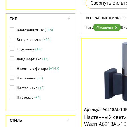
Свернуть фильт
Доставка и оплата
Гарантия
Возврат
ВЫБРАННЫЕ ФИЛЬТРЫ
ТИП
Отзывы
Установка
Тип:
Фасадные
Вид
Влагозащитные
(+15)
Дизайнерам
Бренды
Встраиваемые
(+22)
Контакты
Грунтовые
(+6)
Ландшафтные
(+3)
Наземные фонари
(+147)
Настенные
(+2)
Настольные
(+2)
Парковые
(+4)
Подвесные
(+39)
A6218AL-1B
Настенный свет
Подсветка объектов
(+79)
СТИЛЬ
Wazn A6218AL-1B
Потолочные
(+20)