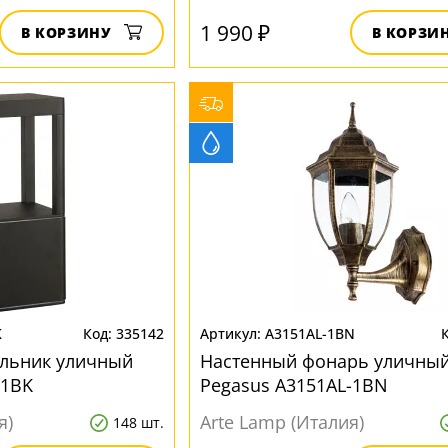
1 990 ₽
В КОРЗИНУ
В КОРЗИ
K
335142
A3151AL-1BN
ильник уличный
Настенный фонарь уличны
-1BK
Pegasus A3151AL-1BN
я)
Arte Lamp (Италия)
148 шт.