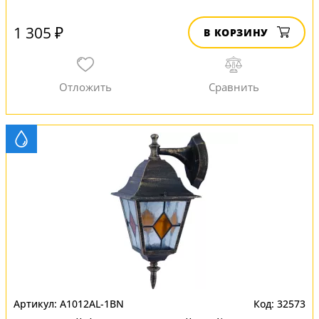
1 305 ₽
В КОРЗИНУ
A1012AL-1BN
32573