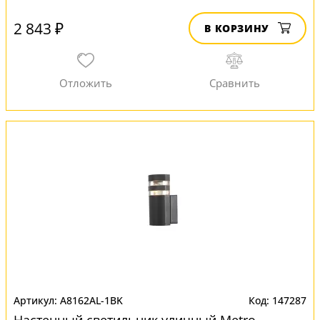
2 843 ₽
В КОРЗИНУ
A8162AL-1BK
147287