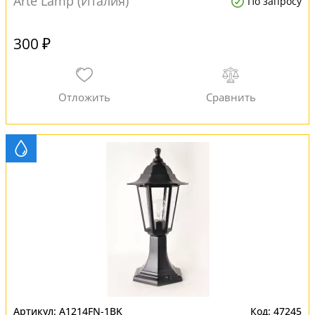
Arte Lamp (Италия)
По запросу
300 ₽
A1214FN-1BK
47245