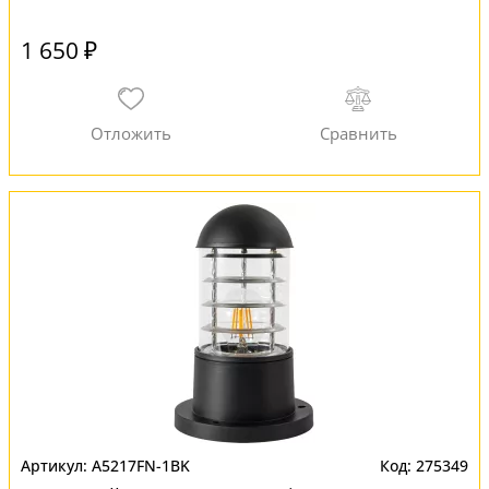
1 650 ₽
A5217FN-1BK
275349