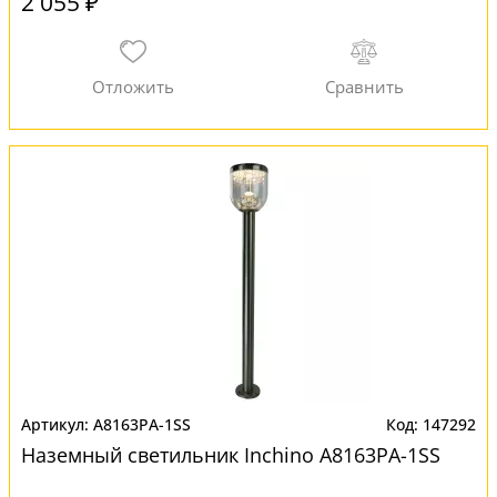
2 055 ₽
A8163PA-1SS
147292
Наземный светильник Inchino A8163PA-1SS