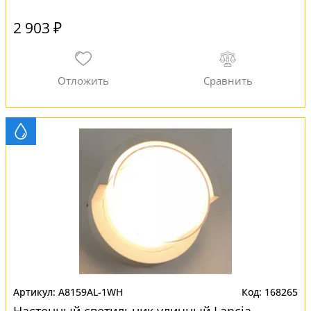
2 903 ₽
A8159AL-1WH
168265