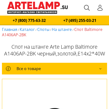
+7 (800) 775-63-32
+7 (495) 255-03-21
Главная
Каталог
Споты
На штанге
Спот Baltimore
/
/
/
/
A1406AP-2BK
Спот на штанге Arte Lamp Baltimore
A1406AP-2BK черный,золотой,E14x2*40W
Все о товаре
Все о товаре
Комплект лампочек
Вся коллекция