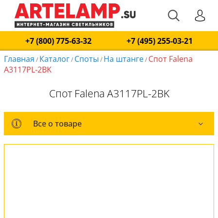
+7 (800) 775-63-32
+7 (495) 255-03-21
Главная
Каталог
Споты
На штанге
Спот Falena
/
/
/
/
A3117PL-2BK
Спот Falena A3117PL-2BK
Все о товаре
Все о товаре
Комплект лампочек
Вся коллекция
Оплата и доставка