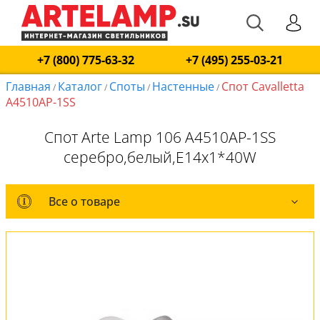
+7 (800) 775-63-32
+7 (495) 255-03-21
Главная
Каталог
Споты
Настенные
Спот Cavalletta
/
/
/
/
A4510AP-1SS
Спот Arte Lamp 106 A4510AP-1SS
серебро,белый,E14x1*40W
Все о товаре
Все о товаре
Комплект лампочек
Вся коллекция