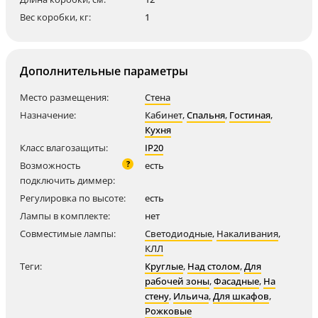
Вес коробки, кг:
1
Дополнительные параметры
Место размещения:
Стена
Назначение:
Кабинет
,
Спальня
,
Гостиная
,
Кухня
Класс влагозащиты:
IP20
?
Возможность
есть
подключить диммер:
Регулировка по высоте:
есть
Лампы в комплекте:
нет
Совместимые лампы:
Светодиодные
,
Накаливания
,
КЛЛ
Теги:
Круглые
,
Над столом
,
Для
рабочей зоны
,
Фасадные
,
На
стену
,
Ильича
,
Для шкафов
,
Рожковые