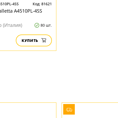
4510PL-4SS
Код: 81621
lletta A4510PL-4SS
p (Италия)
80 шт.
КУПИТЬ