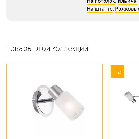
На потолок
,
Ильича
,
На штанге
,
Рожковы
Товары этой коллекции