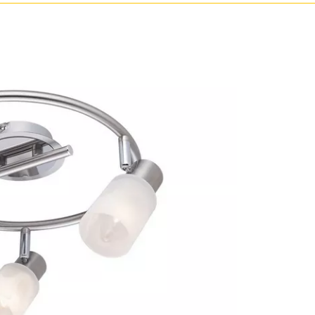
Бронза
Золото
Прозрачные
Хром
Черные