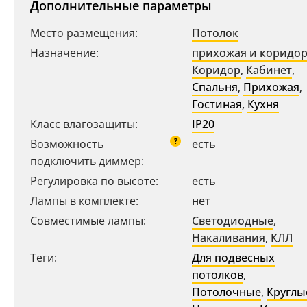
Дополнительные параметры
Место размещения:
Потолок
Назначение:
прихожая и коридо
Коридор
,
Кабинет
,
Спальня
,
Прихожая
,
Гостиная
,
Кухня
Класс влагозащиты:
IP20
?
Возможность
есть
подключить диммер:
Ваш регион:
Москва
Регулировка по высоте:
есть
+7 (800) 775-63-32
Лампы в комплекте:
нет
- бесплатно по России
Совместимые лампы:
Светодиодные
,
+7 (495) 255-03-21
- бесплатная доставка
Накаливания
,
КЛЛ
Теги:
Для подвесных
потолков
,
Потолочные
,
Круглы