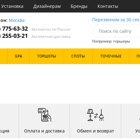
Установка
Дизайнерам
Бренды
Контакты
ы
Перезвоним за 30 сек
ион:
Москва
) 775-63-32
- бесплатно по России
атегории
) 255-03-21
- бесплатная доставка
Например: торшеры
Стиль
Назначение
Дизайн/Форма
БРА
ТОРШЕРЫ
СПОТЫ
ТОЧЕЧНЫЕ
П
деко
Гостиная
Тарелки
ковый
Детская
Шары
три
Зал
толков
ссический
Кабинет
Особенности
т
Кафе
имализм
Коридор и прихожая
ерн
Кухня
ванс
Офис
Бренд
ро
Прихожая
ндинавский
Спальня
ременный
но
Цвет
ристика
кция
Оплата и доставка
Обмен и возврат
У
тек
Белые