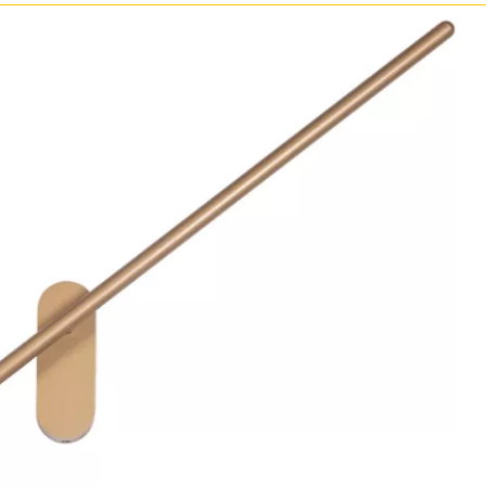
Бронза
Золото
Прозрачные
Хром
Черные