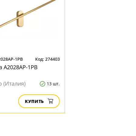
2028AP-1PB
Код: 274403
a A2028AP-1PB
p (Италия)
13 шт.
КУПИТЬ