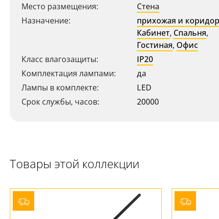
Место размещения:
Стена
Назначение:
прихожая и коридо
Кабинет
,
Спальня
,
Гостиная
,
Офис
Класс влагозащиты:
IP20
Ваш регион:
Москва
Комплектация лампами:
да
+7 (800) 775-63-32
- бесплатно по России
Лампы в комплекте:
LED
+7 (495) 255-03-21
- бесплатная доставка
Срок службы, часов:
20000
Товары этой коллекции