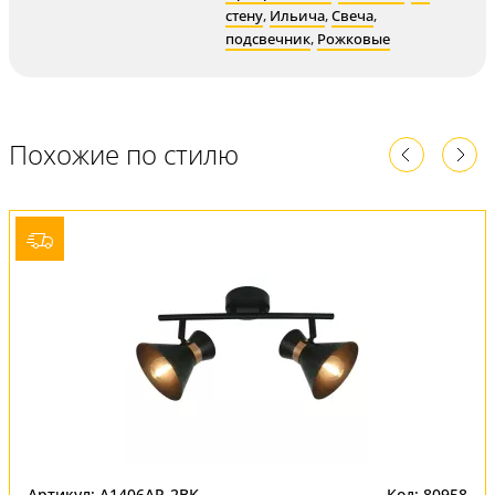
стену
,
Ильича
,
Свеча
,
подсвечник
,
Рожковые
Похожие по стилю
Артикул: A1406AP-2BK
Код: 80958