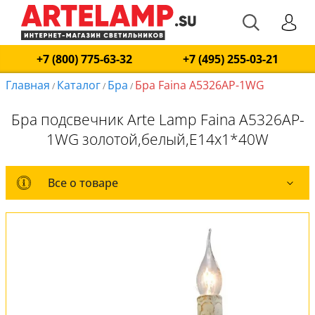
+7 (800) 775-63-32
+7 (495) 255-03-21
Главная
Каталог
Бра
Бра Faina A5326AP-1WG
/
/
/
Бра подсвечник Arte Lamp Faina A5326AP-
1WG золотой,белый,E14x1*40W
Все о товаре
Все о товаре
Комплект лампочек
Вся коллекция