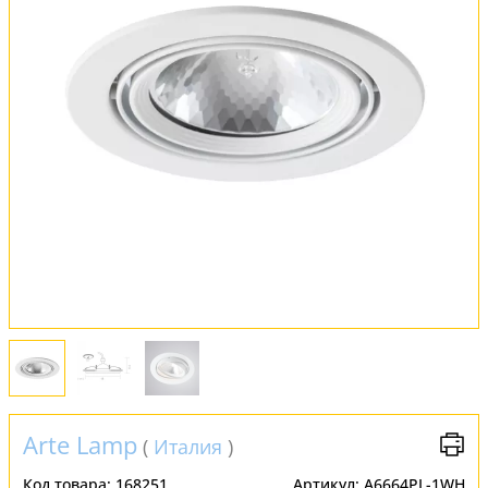
Оплата и доставка
Обмен и возврат
Установка
FAQ
Отзывы
Arte Lamp
(
Италия
)
Код товара:
168251
Артикул:
A6664PL-1WH