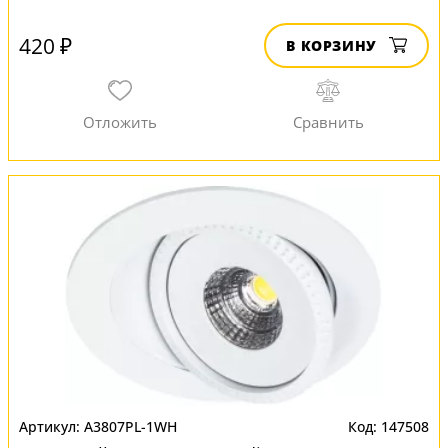
420 ₽
В КОРЗИНУ
A3807PL-1WH
147508