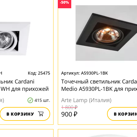
-50%
H
25475
A5930PL-1BK
ьник Cardani
Точечный светильник Carda
-1WH для прихожей
Medio A5930PL-1BK для при
коридора
я)
Arte Lamp (Италия)
415 шт.
1 800 ₽
900 ₽
В КОРЗИНУ
В КОРЗИ