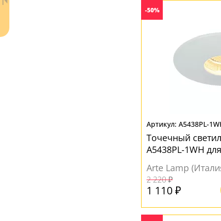
Серебро
(3)
-50%
Серый
(16)
Хром
(1)
Черный
(36)
A5438PL-1W
Ваш регион:
Москва
Точечный свети
+7 (800) 775-63-32
- бесплатно по России
A5438PL-1WH для
+7 (495) 255-03-21
коридора
- бесплатная доставка
Arte Lamp (Итали
2 220 ₽
1 110 ₽