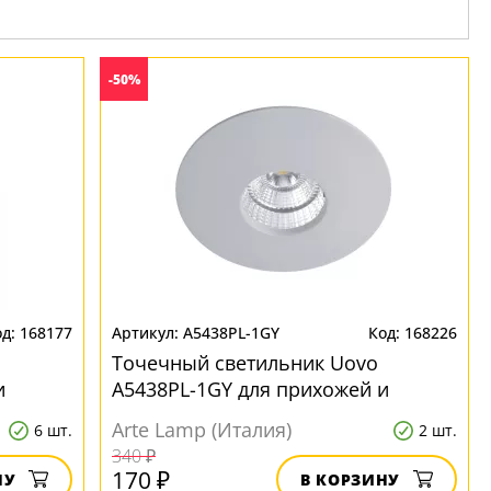
-50%
168177
A5438PL-1GY
168226
Точечный светильник Uovo
и
A5438PL-1GY для прихожей и
коридора
Arte Lamp (Италия)
6 шт.
2 шт.
340 ₽
170 ₽
НУ
В КОРЗИНУ