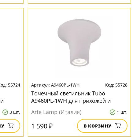
55724
A9460PL-1WH
55728
Точечный светильник Tubo
 и
A9460PL-1WH для прихожей и
коридора
Arte Lamp (Италия)
3 шт.
1 шт.
1 590 ₽
НУ
В КОРЗИНУ