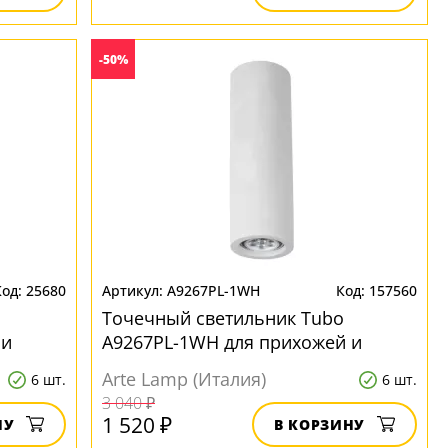
-50%
25680
A9267PL-1WH
157560
Точечный светильник Tubo
 и
A9267PL-1WH для прихожей и
коридора
Arte Lamp (Италия)
6 шт.
6 шт.
3 040 ₽
1 520 ₽
НУ
В КОРЗИНУ