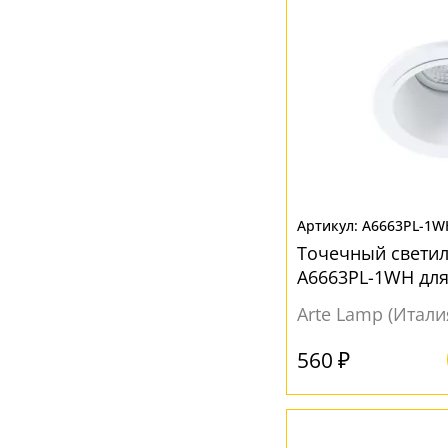
A6663PL-1W
Точечный светил
A6663PL-1WH для
коридора
Arte Lamp (Итали
560 ₽