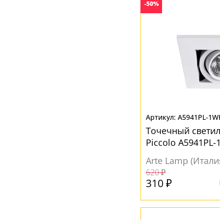
-50%
A5941PL-1W
Точечный светил
Piccolo A5941PL
и коридора
Arte Lamp (Итали
620 ₽
310 ₽