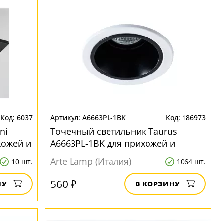
6037
A6663PL-1BK
186973
ni
Точечный светильник Taurus
хожей и
A6663PL-1BK для прихожей и
коридора
Arte Lamp (Италия)
10 шт.
1064 шт.
560 ₽
НУ
В КОРЗИНУ