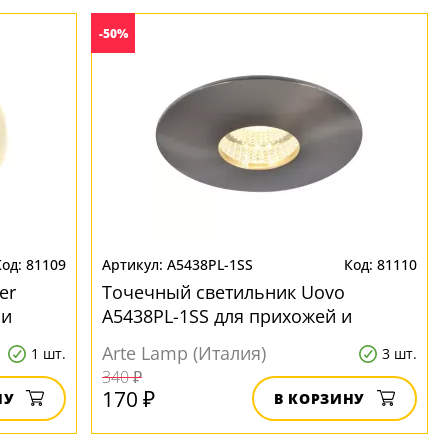
-50%
81109
A5438PL-1SS
81110
er
Точечный светильник Uovo
 и
A5438PL-1SS для прихожей и
коридора
Arte Lamp (Италия)
1 шт.
3 шт.
340 ₽
170 ₽
НУ
В КОРЗИНУ