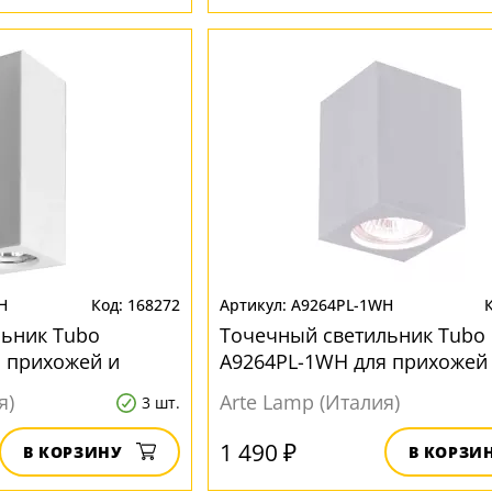
H
168272
A9264PL-1WH
льник Tubo
Точечный светильник Tubo
 прихожей и
A9264PL-1WH для прихожей
коридора
я)
Arte Lamp (Италия)
3 шт.
1 490 ₽
В КОРЗИНУ
В КОРЗИ