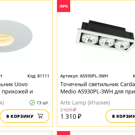
-50%
H
81111
A5930PL-3WH
льник Uovo
Точечный светильник Carda
 прихожей и
Medio A5930PL-3WH для пр
и коридора
я)
Arte Lamp (Италия)
13 шт.
2 620 ₽
1 310 ₽
В КОРЗИНУ
В КОРЗИ