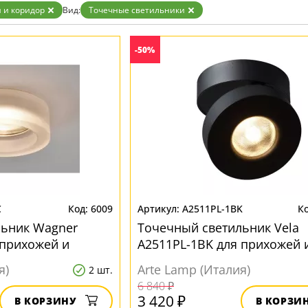
Бронза
 и коридор
Вид:
Точечные светильники
Золото
Прозрачные
Хром
-50%
Черные
C
6009
A2511PL-1BK
льник Wagner
Точечный светильник Vela
 прихожей и
A2511PL-1BK для прихожей 
коридора
я)
Arte Lamp (Италия)
2 шт.
6 840 ₽
3 420 ₽
В КОРЗИНУ
В КОРЗИ