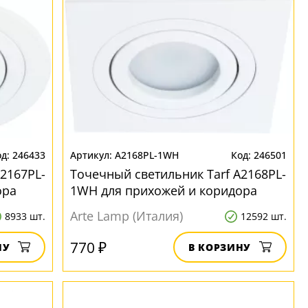
246433
A2168PL-1WH
246501
2167PL-
Точечный светильник Tarf A2168PL-
ора
1WH для прихожей и коридора
Arte Lamp (Италия)
8933 шт.
12592 шт.
770 ₽
НУ
В КОРЗИНУ