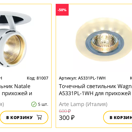
-50%
H
81007
A5331PL-1WH
ьник Natale
Точечный светильник Wagn
 прихожей и
A5331PL-1WH для прихожей
коридора
я)
Arte Lamp (Италия)
5 шт.
600 ₽
300 ₽
В КОРЗИНУ
В КОРЗИ