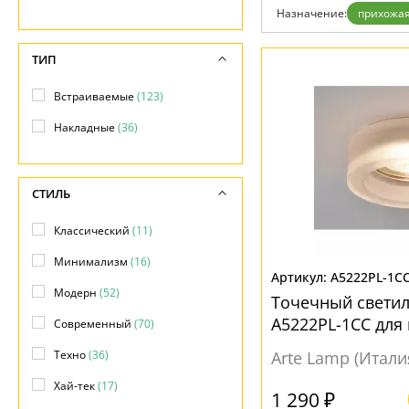
Назначение:
прихожая
Доставка и оплата
Гарантия
Возврат
ТИП
Отзывы
Установка
Встраиваемые
(123)
Дизайнерам
Бренды
Накладные
(36)
Контакты
СТИЛЬ
Классический
(11)
Минимализм
(16)
A5222PL-1C
Модерн
(52)
Точечный свети
A5222PL-1CC для
Современный
(70)
коридора
Техно
(36)
Arte Lamp (Итали
Хай-тек
(17)
1 290 ₽