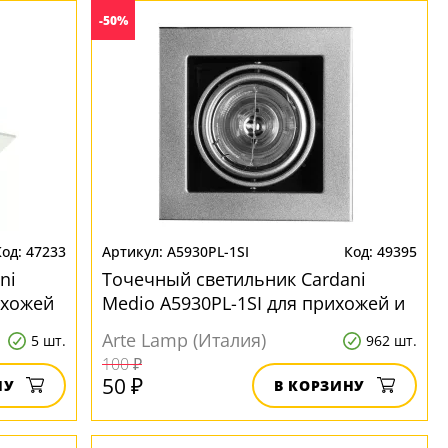
-50%
47233
A5930PL-1SI
49395
ni
Точечный светильник Cardani
ихожей
Medio A5930PL-1SI для прихожей и
коридора
Arte Lamp (Италия)
5 шт.
962 шт.
100 ₽
50 ₽
НУ
В КОРЗИНУ