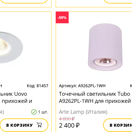
-50%
H
81457
A9262PL-1WH
льник Uovo
Точечный светильник Tubo
 прихожей и
A9262PL-1WH для прихожей
коридора
я)
Arte Lamp (Италия)
1 шт.
4 800 ₽
2 400 ₽
В КОРЗИНУ
В КОРЗИ