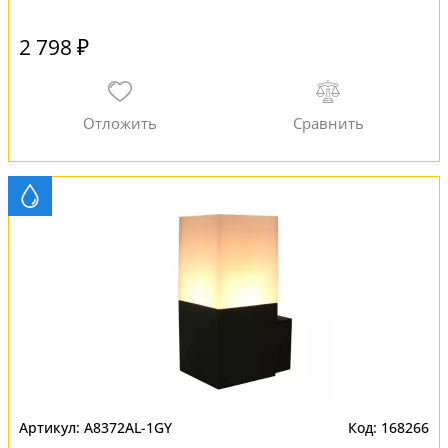
2 798 ₽
A8372AL-1GY
168266