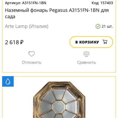
A3151FN-1BN
157403
Наземный фонарь Pegasus A3151FN-1BN для
сада
Arte Lamp (Италия)
21 шт.
2 618 ₽
В КОРЗИНУ