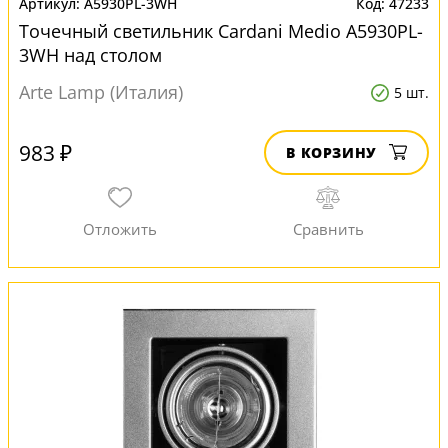
A5930PL-3WH
47233
Точечный светильник Cardani Medio A5930PL-
3WH над столом
Arte Lamp (Италия)
5 шт.
983 ₽
В КОРЗИНУ