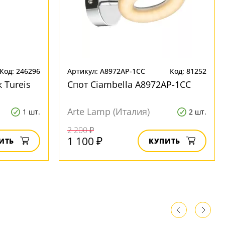
Код: 246296
Артикул: A8972AP-1CC
Код: 81252
 Tureis
Спот Ciambella A8972AP-1CC
Arte Lamp (Италия)
1 шт.
2 шт.
2 200 ₽
1 100 ₽
ИТЬ
КУПИТЬ