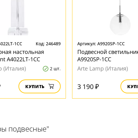
4022LT-1CC
Код: 246489
Артикул: A9920SP-1CC
рная настольная
Подвесной светильник
int A4022LT-1CC
A9920SP-1CC
p (Италия)
Arte Lamp (Италия)
2 шт.
₽
3 190 ₽
КУПИТЬ
КУП
ры подвесные"