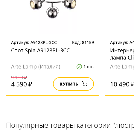
Артикул: A9128PL-3CC
Код: 81159
Артикул: A
Спот Spia A9128PL-3CC
Интерье
лампа Cl
Arte Lamp (Италия)
Arte Lam
1 шт.
9 180 ₽
4 590 ₽
10 490 
КУПИТЬ
Популярные товары категории "люст