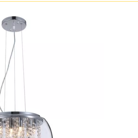
Бронза
Золото
Прозрачные
Хром
Черные