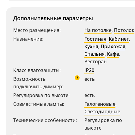
Дополнительные параметры
Место размещения:
На потолке
,
Потолок
Назначение:
Гостиная
,
Кабинет
,
Кухня
,
Прихожая
,
Спальня
,
Кафе
,
Ресторан
Класс влагозащиты:
IP20
Ваш регион:
Москва
?
Возможность
есть
подключить диммер:
+7 (800) 775-63-32
- бесплатно по России
Регулировка по высоте:
есть
+7 (495) 255-03-21
- бесплатная доставка
Совместимые лампы:
Галогеновые
,
Светодиодные
Технические особенности:
Регулировка по
высоте