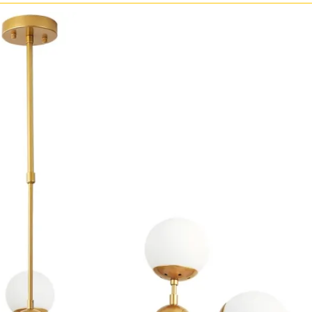
Бронза
Золото
Прозрачные
Хром
Черные