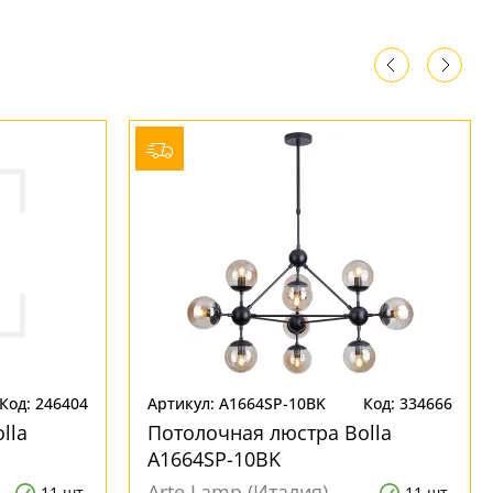
Код: 246404
Артикул: A1664SP-10BK
Код: 334666
lla
Потолочная люстра Bolla
A1664SP-10BK
Arte Lamp (Италия)
11 шт.
11 шт.