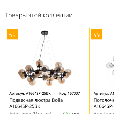
+7 (800) 775-63-32
- бесплатно по России
Товары этой коллекции
+7 (495) 255-03-21
- бесплатная доставка
Артикул: A1664SP-25BK
Код: 157337
Артикул: A
Подвесная люстра Bolla
Потолочн
A1664SP-25BK
A1664SP-
Arte Lamp (Италия)
Arte Lam
12 шт.