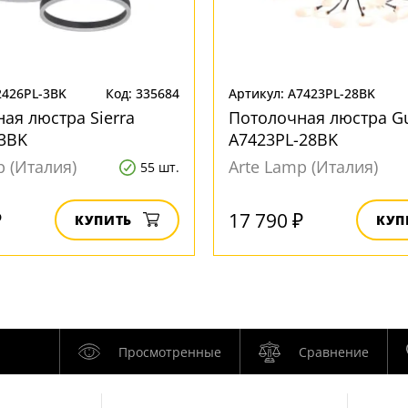
2426PL-3BK
Код: 335684
Артикул: A7423PL-28BK
ая люстра Sierra
Потолочная люстра G
3BK
A7423PL-28BK
p (Италия)
Arte Lamp (Италия)
55 шт.
₽
17 790 ₽
КУПИТЬ
КУП
Просмотренные
Сравнение