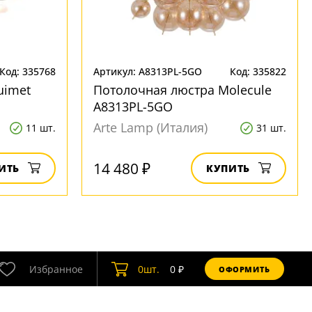
Код: 335768
Артикул: A8313PL-5GO
Код: 335822
uimet
Потолочная люстра Molecule
A8313PL-5GO
Arte Lamp (Италия)
11 шт.
31 шт.
14 480 ₽
ИТЬ
КУПИТЬ
Избранное
0
шт.
0
₽
ОФОРМИТЬ