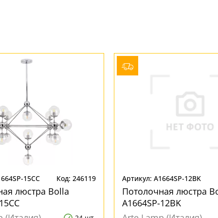
1664SP-15CC
Код: 246119
Артикул: A1664SP-12BK
ая люстра Bolla
Потолочная люстра Bo
15CC
A1664SP-12BK
p (Италия)
Arte Lamp (Италия)
24 шт.