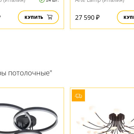
₽
27 590 ₽
КУПИТЬ
КУП
ры потолочные"