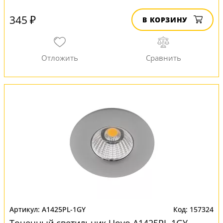
345 ₽
В КОРЗИНУ
A1425PL-1GY
157324