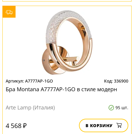
A7777AP-1GO
336900
Бра Montana A7777AP-1GO в стиле модерн
Arte Lamp (Италия)
95 шт.
4 568 ₽
В КОРЗИНУ