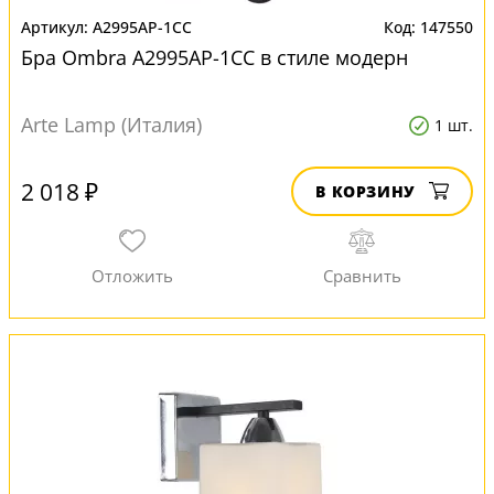
A2995AP-1CC
147550
Бра Ombra A2995AP-1CC в стиле модерн
Arte Lamp (Италия)
1 шт.
2 018 ₽
В КОРЗИНУ