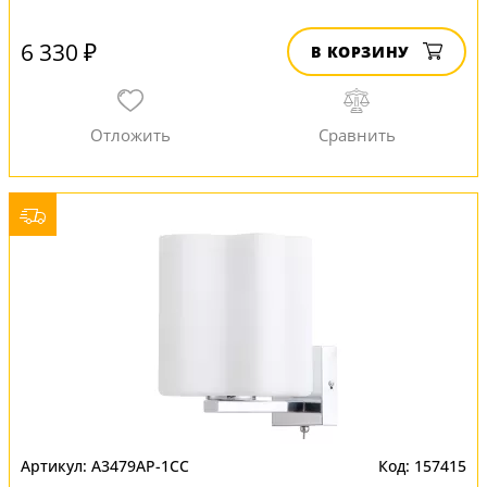
6 330 ₽
В КОРЗИНУ
A3479AP-1CC
157415