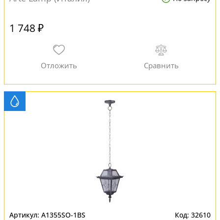
1 748 ₽
A1355SO-1BS
32610