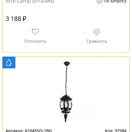
Arte Lamp (Италия)
По запросу
3 188 ₽
A1045SO-1BG
32584