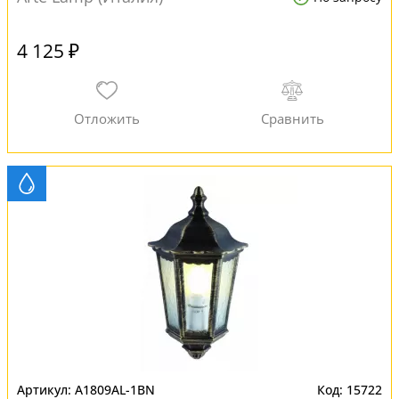
4 125 ₽
A1809AL-1BN
15722