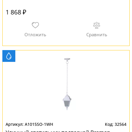
1 868 ₽
A1015SO-1WH
32564