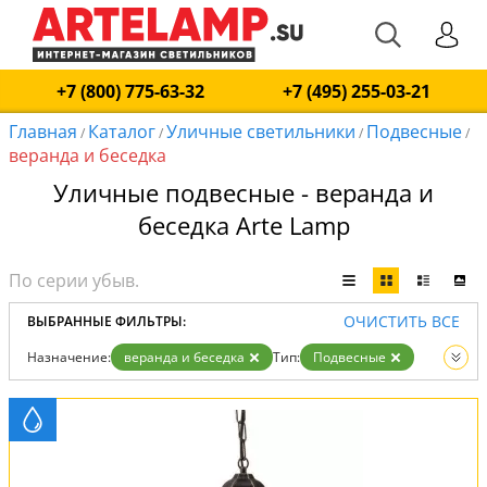
+7 (800) 775-63-32
+7 (495) 255-03-21
Главная
Каталог
Уличные светильники
Подвесные
/
/
/
/
веранда и беседка
Уличные подвесные - веранда и
беседка Arte Lamp
ОЧИСТИТЬ ВСЕ
ВЫБРАННЫЕ ФИЛЬТРЫ:
Назначение:
веранда и беседка
Тип:
Подвесные
Вид:
Уличные светильники