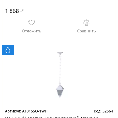
1 868 ₽
A1015SO-1WH
32564