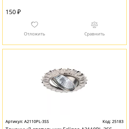
150 ₽
A2110PL-3SS
25183