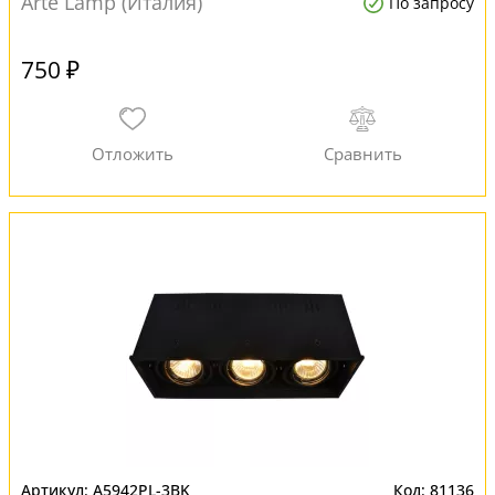
Arte Lamp (Италия)
По запросу
750 ₽
A5942PL-3BK
81136