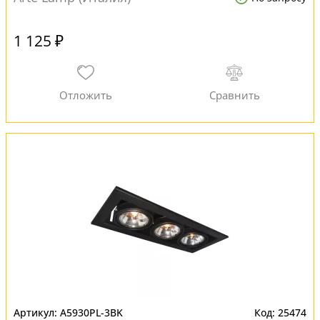
1 125 ₽
A5930PL-3BK
25474