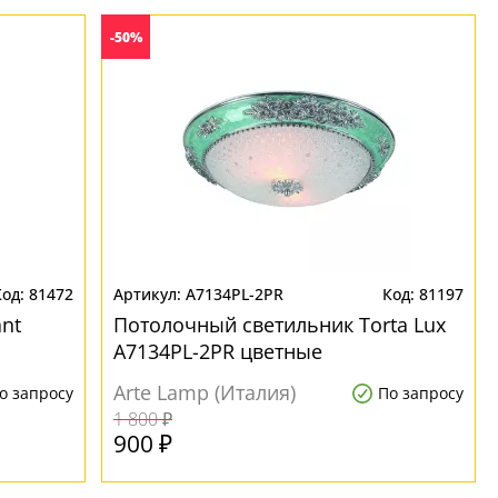
-50%
81472
A7134PL-2PR
81197
nt
Потолочный светильник Torta Lux
A7134PL-2PR цветные
Arte Lamp (Италия)
о запросу
По запросу
1 800 ₽
900 ₽