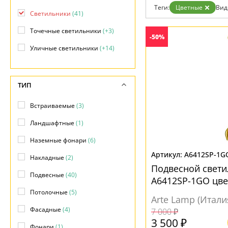
Теги:
Цветные
Вид
Доставка и оплата
Светильники
(41)
Гарантия
Возврат
Точечные светильники
(+3)
-50%
Отзывы
Установка
Уличные светильники
(+14)
Дизайнерам
Бренды
Контакты
ТИП
Встраиваемые
(3)
Ландшафтные
(1)
Наземные фонари
(6)
A6412SP-1G
Накладные
(2)
Подвесной свети
Подвесные
(40)
A6412SP-1GO цв
Потолочные
(5)
Arte Lamp (Итали
Фасадные
(4)
7 000 ₽
3 500 ₽
Фонари
(1)