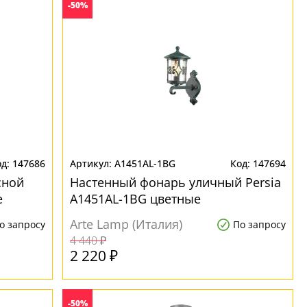
-50%
147686
A1451AL-1BG
147694
сной
Настенный фонарь уличный Persia
е
A1451AL-1BG цветные
Arte Lamp (Италия)
о запросу
По запросу
4 440 ₽
2 220 ₽
-50%