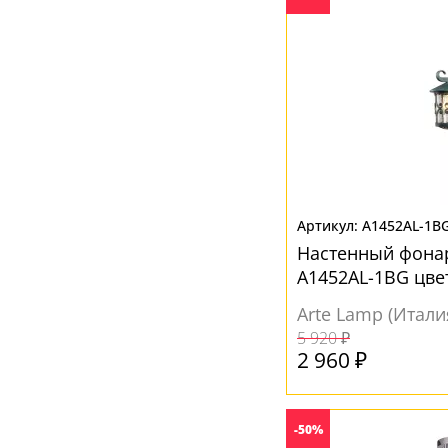
A1452AL-1B
Настенный фонар
A1452AL-1BG цве
Arte Lamp (Итали
5 920 ₽
2 960 ₽
-50%