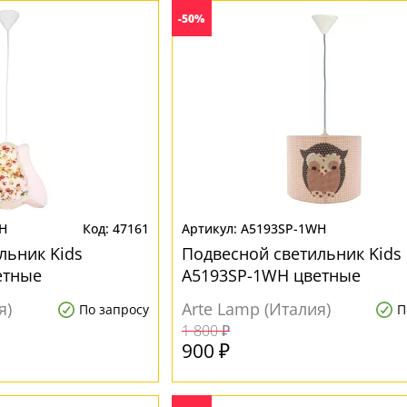
-50%
H
47161
A5193SP-1WH
льник Kids
Подвесной светильник Kids
етные
A5193SP-1WH цветные
я)
Arte Lamp (Италия)
По запросу
П
1 800 ₽
900 ₽