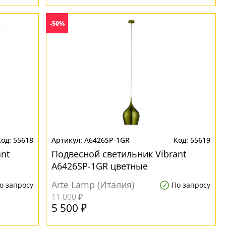
-50%
55618
A6426SP-1GR
55619
nt
Подвесной светильник Vibrant
A6426SP-1GR цветные
Arte Lamp (Италия)
о запросу
По запросу
11 000 ₽
5 500 ₽