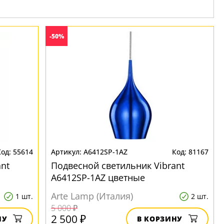
-50%
55614
A6412SP-1AZ
81167
nt
Подвесной светильник Vibrant
A6412SP-1AZ цветные
Arte Lamp (Италия)
1 шт.
2 шт.
5 000 ₽
2 500 ₽
НУ
В КОРЗИНУ