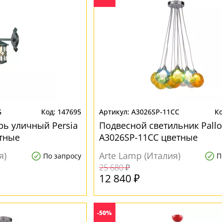
G
147695
A3026SP-11CC
ь уличный Persia
Подвесной светильник Pall
тные
A3026SP-11CC цветные
я)
Arte Lamp (Италия)
По запросу
П
25 680 ₽
12 840 ₽
-50%