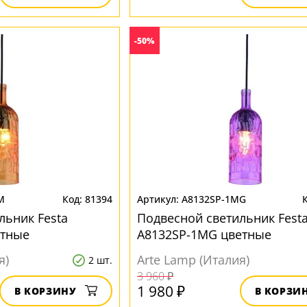
-50%
M
81394
A8132SP-1MG
льник Festa
Подвесной светильник Fest
етные
A8132SP-1MG цветные
я)
Arte Lamp (Италия)
2 шт.
3 960 ₽
1 980 ₽
В КОРЗИНУ
В КОРЗИ