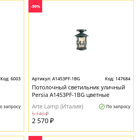
-50%
6003
A1453PF-1BG
147684
Потолочный светильник уличный
Persia A1453PF-1BG цветные
Arte Lamp (Италия)
о запросу
По запросу
5 140 ₽
2 570 ₽