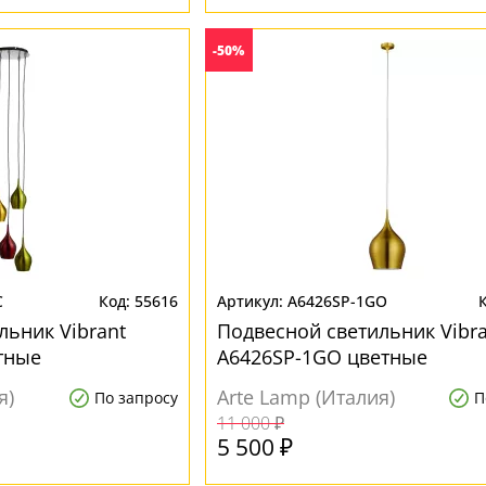
-50%
C
55616
A6426SP-1GO
льник Vibrant
Подвесной светильник Vibra
тные
A6426SP-1GO цветные
я)
Arte Lamp (Италия)
По запросу
П
11 000 ₽
5 500 ₽