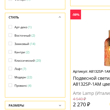
-50%
СТИЛЬ
Арт-деко
(1)
Восточный
(2)
Замковый
(14)
Кантри
(2)
Классический
(20)
Лофт
(7)
A8132SP-1A
Модерн
(22)
Подвесной свети
A8132SP-1AM цв
Прованс
(4)
Arte Lamp (Итали
Современный
(20)
4 540 ₽
Тиффани
(12)
2 270 ₽
РАЗМЕРЫ