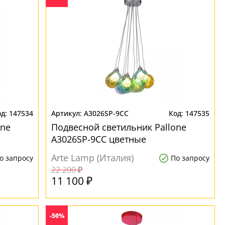
147534
A3026SP-9CC
147535
one
Подвесной светильник Pallone
A3026SP-9CC цветные
Arte Lamp (Италия)
о запросу
По запросу
22 200 ₽
11 100 ₽
-50%