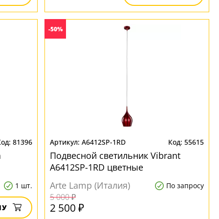
-50%
81396
A6412SP-1RD
55615
a
Подвесной светильник Vibrant
A6412SP-1RD цветные
Arte Lamp (Италия)
1 шт.
По запросу
5 000 ₽
2 500 ₽
НУ