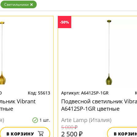
Бронза
:
Светильники
Золото
Прозрачные
Хром
-50%
Черные
O
55613
A6412SP-1GR
льник Vibrant
Подвесной светильник Vibra
етные
A6412SP-1GR цветные
я)
Arte Lamp (Италия)
1 шт.
5 000 ₽
2 500 ₽
В КОРЗИНУ
В КОРЗИ