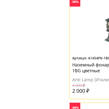
-50%
Неокрашенный
(6)
Оранжевый
(1)
Прозрачный
(14)
Разноцветный
(17)
Розовый
(1)
Синий
(4)
Фиолетовый
(2)
A1454FN-1B
Черный
(2)
Наземный фонарь
1BG цветные
Arte Lamp (Итали
4 000 ₽
2 000 ₽
-50%