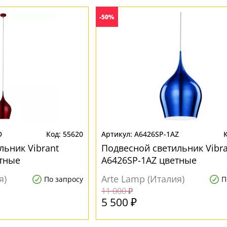
-50%
D
55620
A6426SP-1AZ
льник Vibrant
Подвесной светильник Vibra
тные
A6426SP-1AZ цветные
я)
Arte Lamp (Италия)
По запросу
П
11 000 ₽
5 500 ₽