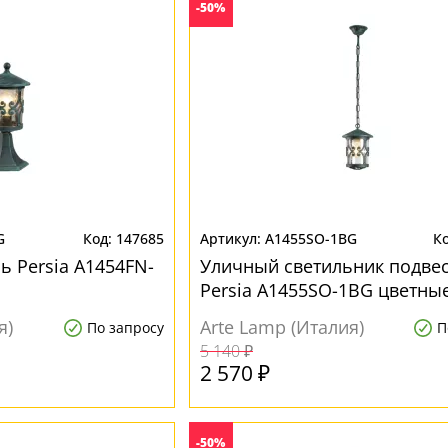
-50%
G
147685
A1455SO-1BG
 Persia A1454FN-
Уличный светильник подве
Persia A1455SO-1BG цветны
я)
Arte Lamp (Италия)
По запросу
П
5 140 ₽
2 570 ₽
-50%